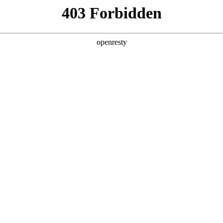
牌天地
全新一代 瑞虎9
瑞虎9X