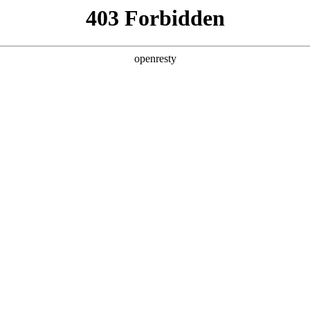
牌天地
预约品鉴
验，感受z6mg人生就是博汽车的驾乘动力，我们将根据
，以便更好为您提供试驾服务，信息提交成功后，服务中心
动与您联系！
1.选择您要驾驶的车型
全新一代 瑞虎9
瑞虎9X