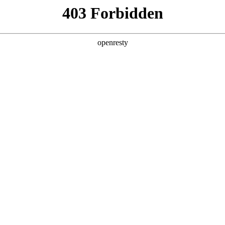
牌天地
全新一代 瑞虎9
瑞虎9X